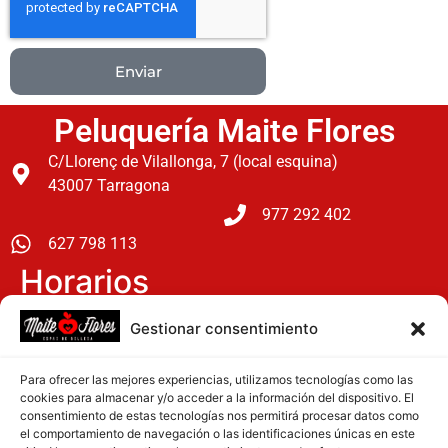
Enviar
Peluquería Maite Flores
C/Llorenç de Vilallonga, 7 (local esquina)
43007 Tarragona
977 292 402
627 798 113
Horarios
Lunes: 15 h a 20 h
Gestionar consentimiento
Martes a Viernes: 9:30 h a 19:30 h
Para ofrecer las mejores experiencias, utilizamos tecnologías como las
Sabados: 9 h a 14 h
cookies para almacenar y/o acceder a la información del dispositivo. El
consentimiento de estas tecnologías nos permitirá procesar datos como
el comportamiento de navegación o las identificaciones únicas en este