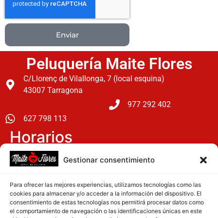
Enviar
Peluquería Maite Flores
C/Llorenç de Vilallonga, 7 (local esquina)
43007 Tarragona
977 292 402
627 798 113
Horarios
Lunes: 15 h a 20 h
Gestionar consentimiento
Martes a Viernes: 9:30 h a 19:30 h
Para ofrecer las mejores experiencias, utilizamos tecnologías como las
Sabados: 9 h a 14 h
cookies para almacenar y/o acceder a la información del dispositivo. El
consentimiento de estas tecnologías nos permitirá procesar datos como
el comportamiento de navegación o las identificaciones únicas en este