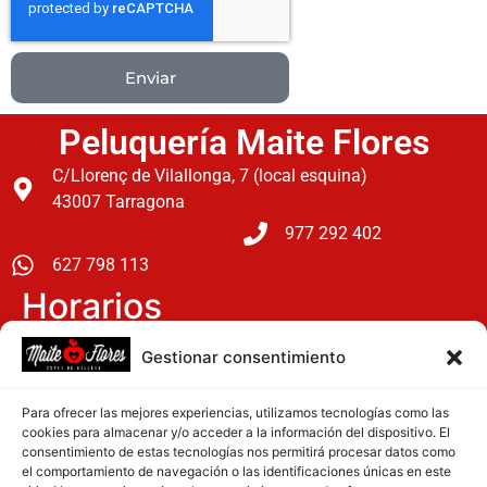
Enviar
Peluquería Maite Flores
C/Llorenç de Vilallonga, 7 (local esquina)
43007 Tarragona
977 292 402
627 798 113
Horarios
Lunes: 15 h a 20 h
Gestionar consentimiento
Martes a Viernes: 9:30 h a 19:30 h
Para ofrecer las mejores experiencias, utilizamos tecnologías como las
Sabados: 9 h a 14 h
cookies para almacenar y/o acceder a la información del dispositivo. El
consentimiento de estas tecnologías nos permitirá procesar datos como
el comportamiento de navegación o las identificaciones únicas en este