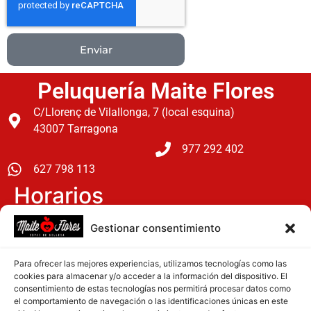
Enviar
Peluquería Maite Flores
C/Llorenç de Vilallonga, 7 (local esquina)
43007 Tarragona
977 292 402
627 798 113
Horarios
Lunes: 15 h a 20 h
Gestionar consentimiento
Martes a Viernes: 9:30 h a 19:30 h
Para ofrecer las mejores experiencias, utilizamos tecnologías como las
Sabados: 9 h a 14 h
cookies para almacenar y/o acceder a la información del dispositivo. El
consentimiento de estas tecnologías nos permitirá procesar datos como
el comportamiento de navegación o las identificaciones únicas en este