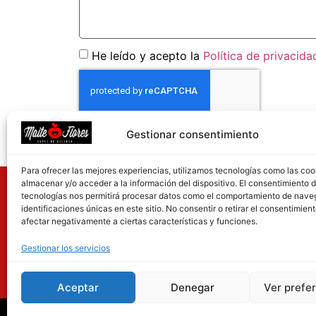
He leído y acepto la
Política de privacida
Gestionar consentimiento
Enviar
Para ofrecer las mejores experiencias, utilizamos tecnologías como las coo
almacenar y/o acceder a la información del dispositivo. El consentimiento 
Peluquería Maite Flore
tecnologías nos permitirá procesar datos como el comportamiento de nave
identificaciones únicas en este sitio. No consentir o retirar el consentimien
C/Llorenç de Vilallonga, 7 (local esquina)
afectar negativamente a ciertas características y funciones.
43007 Tarragona
Gestionar los servicios
977 292 402
627 798 113
Aceptar
Denegar
Ver prefe