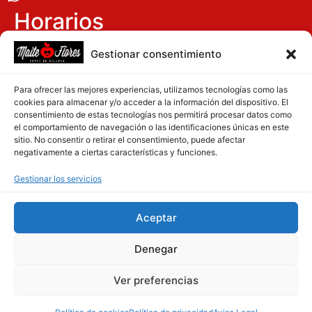
Horarios
Lunes: 15 h a 20 h
Gestionar consentimiento
Martes a Viernes: 9:30 h a 19:30 h
Para ofrecer las mejores experiencias, utilizamos tecnologías como las
Sabados: 9 h a 14 h
cookies para almacenar y/o acceder a la información del dispositivo. El
consentimiento de estas tecnologías nos permitirá procesar datos como
el comportamiento de navegación o las identificaciones únicas en este
Redes Sociales
sitio. No consentir o retirar el consentimiento, puede afectar
negativamente a ciertas características y funciones.
Gestionar los servicios
Aceptar
Aviso Legal
Denegar
Política de privacidad
Ver preferencias
Política de cookies
Diseño Web PCHOUSE