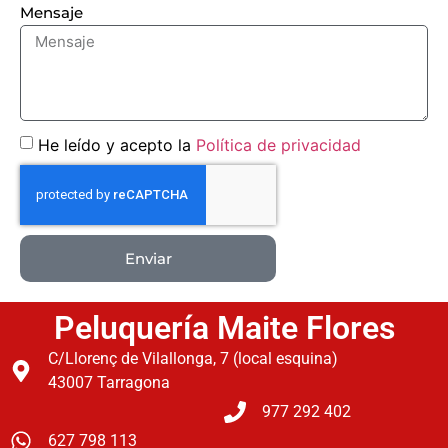
Mensaje
He leído y acepto la
Política de privacidad
Enviar
Peluquería Maite Flores
C/Llorenç de Vilallonga, 7 (local esquina)
43007 Tarragona
977 292 402
627 798 113