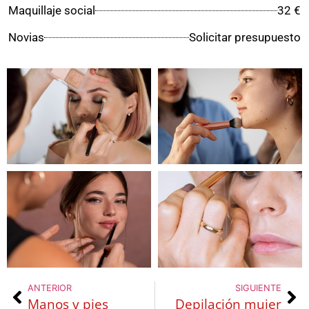
Maquillaje social
32 €
Novias
Solicitar presupuesto
ANTERIOR
SIGUIENTE
Manos y pies
Depilación mujer